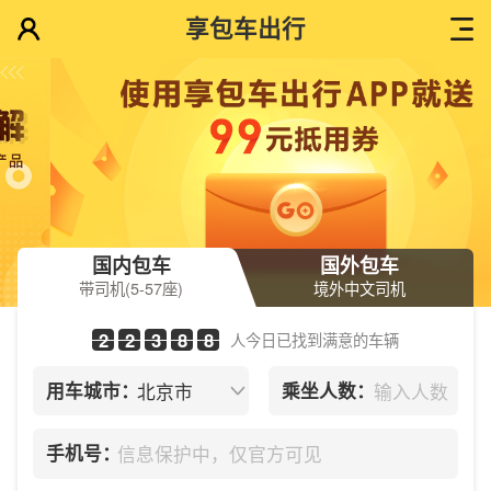
享包车出行
国内包车
国外包车
带司机(5-57座)
境外中文司机
2
2
3
8
8
人今日已找到满意的车辆
用车城市：
乘坐人数：
手机号：